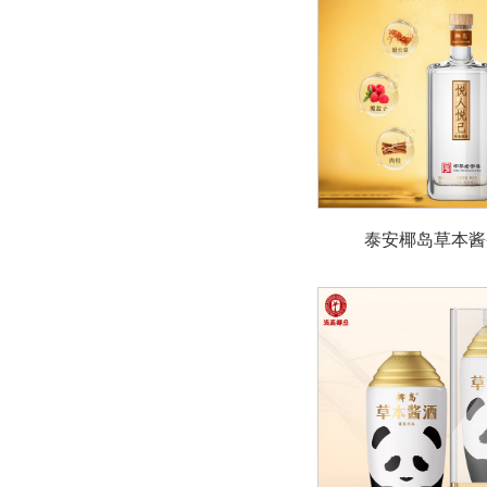
泰安椰岛草本酱